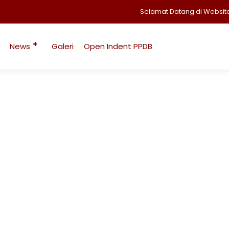
Selamat Datang di Website Resm
News
Galeri
Open Indent PPDB