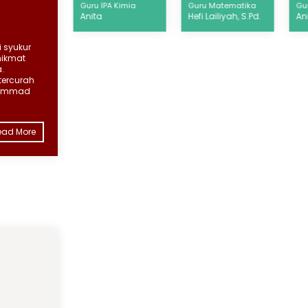
atematika
Guru IPA Kimia
Guru Matematika
Gur
liyah, S.Pd.
Anita
Hefi Lailiyah, S.Pd.
Ani
Rohmaniah,S.Si.
Roh
 syukur
nikmat
.
tercurah
hammad
ead More