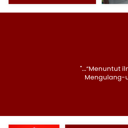
adalah ibadah.
"...“Menuntut
h jihad.” ..."
Mengulang-ula