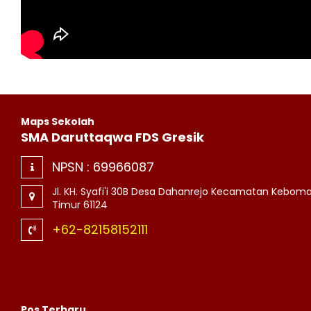
Maps Sekolah
SMA Daruttaqwa FDS Gresik
NPSN :
69966087
Jl. KH. Syafi'i 30B Desa Dahanrejo Kecamatan Kebom
Timur 61124
+62-82158152111
Pos Terbaru