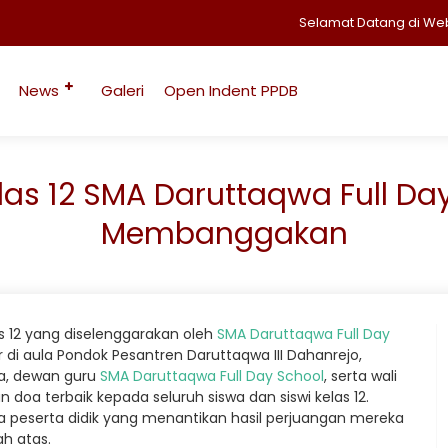
Selamat Datang di Website Re
News
Galeri
Open Indent PPDB
las 12 SMA Daruttaqwa Full Day
Membanggakan
 12 yang diselenggarakan oleh
SMA Daruttaqwa Full Day
i aula Pondok Pesantren Daruttaqwa III Dahanrejo,
ola, dewan guru
SMA Daruttaqwa Full Day School
, serta wali
oa terbaik kepada seluruh siswa dan siswi kelas 12.
 peserta didik yang menantikan hasil perjuangan mereka
h atas.