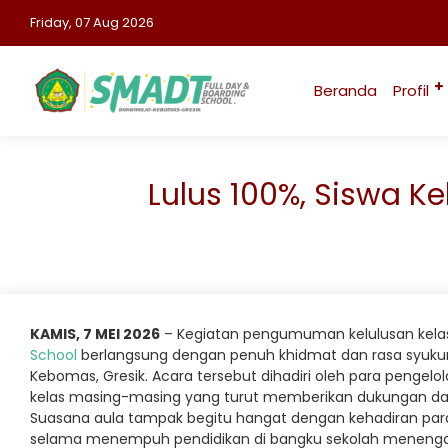
Friday, 07 Aug 2026
Beranda
Profil
Lulus 100%, Siswa Ke
KAMIS, 7 MEI 2026
– Kegiatan pengumuman kelulusan kelas
School
berlangsung dengan penuh khidmat dan rasa syukur d
Kebomas,
Gresik
. Acara tersebut dihadiri oleh para pengel
kelas masing-masing yang turut memberikan dukungan dan d
Suasana aula tampak begitu hangat dengan kehadiran para
selama menempuh pendidikan di bangku sekolah menenga