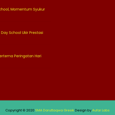
 School, Momentum Syukur
 Day School Ukir Prestasi
ertema Peringatan Hari
Copyright © 2020
SMA Daruttaqwa Gresik
Design by
Aufar Labs