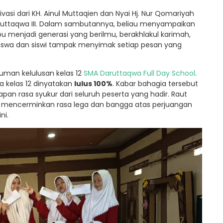
vasi dari
KH. Ainul Muttaqien
dan
Nyai Hj. Nur Qomariyah
uttaqwa III. Dalam sambutannya, beliau menyampaikan
 menjadi generasi yang berilmu, berakhlakul karimah,
swa dan siswi tampak menyimak setiap pesan yang
uman kelulusan kelas 12
SMA Daruttaqwa Full Day School
.
 kelas 12 dinyatakan
lulus 100%
. Kabar bahagia tersebut
n rasa syukur dari seluruh peserta yang hadir. Raut
r, mencerminkan rasa lega dan bangga atas perjuangan
ni.