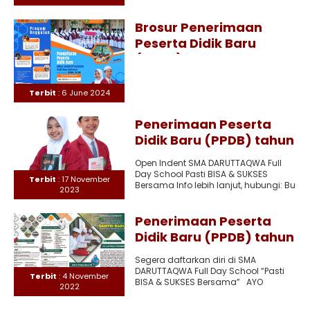
FDS: NOVEMBER MUHAMMAD YAHYA NUR
ROHMAN DZAWIN NI’AM..
Brosur Penerimaan
Peserta Didik Baru
(PPDB) tahun ajaran
2024-2025
Terbit
: 6 June 2024
Penerimaan Peserta
Didik Baru (PPDB) tahun
ajaran 2026-2027
Open Indent SMA DARUTTAQWA Full
Day School Pasti BISA & SUKSES
Terbit
: 17 November
Bersama Info lebih lanjut, hubungi: Bu
2023
MIFTAHUL JANNAH
Penerimaan Peserta
Didik Baru (PPDB) tahun
ajaran 2022-2023
Segera daftarkan diri di SMA
DARUTTAQWA Full Day School “Pasti
Terbit
: 4 November
BISA & SUKSES Bersama” AYO
2022
MONDOK DI PONPES DARUTTAQWA..