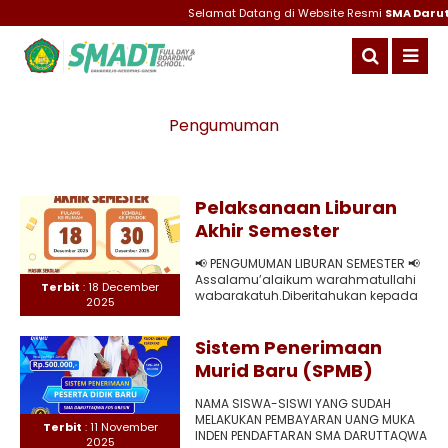
Selamat Datang di Website Resmi
SMA Darut
Pengumuman
Pelaksanaan Liburan
Akhir Semester
📢 PENGUMUMAN LIBURAN SEMESTER 📢
Assalamu’alaikum warahmatullahi
Terbit
: 18 December
wabarakatuh.Diberitahukan kepada
2025
seluruh peserta didik dan orang
tua/wali SMA Daruttaqwa FDS bahwa
kegiatan..
Sistem Penerimaan
Murid Baru (SPMB)
tahun ajaran 2026-2027
NAMA SISWA-SISWI YANG SUDAH
MELAKUKAN PEMBAYARAN UANG MUKA
Terbit
: 11 November
INDEN PENDAFTARAN SMA DARUTTAQWA
2025