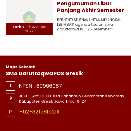
Pengumuman Libur
Panjang Akhir Semester
BERHENTI SEJENAK UNTUK MELANGKAH
LEBIH BAIK agenda liburan sma
Terbit
: 4 November
daruttaqwa 19 – 25 Desember ”
2022
Ziarah Wali 9″
Maps Sekolah
SMA Daruttaqwa FDS Gresik
NPSN :
69966087
Jl. KH. Syafi'i 30B Desa Dahanrejo Kecamatan Kebomas
Kabupaten Gresik Jawa Timur 61124
+62-82158152111