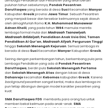
Lembaga Pendidikan dan Pesantren yang telah berdiri
puluhan tahun sebelumnya,
Pondok Pesantren
Daruttaqwa
yang berada di desa
Suci
Kecamatan
Manyar
Kabupaten
Gresik
provinsi
Jawa Timur
. Sebuah Pesantren
yang menjadi besar dan tersebar keilmuannya sejak diasuh
oleh almaghfurlah Romo
K.H. Muhammad Munawwar
Adnan Kholil
, yang pada tahun
1994
memulai merintis
lembaga formal mulai dari
Madrasah Tsanawiyah
,
Madrasah Ibtidaiyah
,
Pendidikan Anak Usia Dini
,
Taman
Pendidikan Al Qur’an
,
Madrasah Aliyah
,
Perguruan Tinggi
hingga
Sekolah Menengah Kejuruan
. Semua Lembaga ini
berada di desa
Suci
Kecamatan
Manyar
Kabupaten
Gresik
.
Seiring dengan perkembangan tahun, berkembang pula jenis
Lembaga Pendidikan yang ada di
Pondok Pesantren
Daruttaqwa
, berdiri pula
Sekolah Menengah Pertama
dan
Sekolah Menengah Atas
dengan lokasi di desa
Dahanrejo
kecamatan
Kebomas
kabupaten
Gresik
. Karena
background
pesantren sangat kental, maka dua lembaga ini
pun tetap dibangun dengan model karakter pesantren yang
kuat.
SMA Daruttaqwa FDS
membantu para orang tua untuk
memberi bekal keilmuan pada anak-anak.
SMA