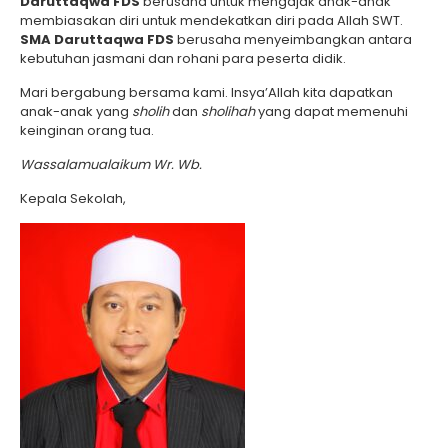
Daruttaqwa FDS
berusaha untuk mengajak anak-anak
membiasakan diri untuk mendekatkan diri pada Allah SWT.
SMA Daruttaqwa FDS
berusaha menyeimbangkan antara
kebutuhan jasmani dan rohani para peserta didik.
Mari bergabung bersama kami. Insya’Allah kita dapatkan
anak-anak yang
sholih
dan
sholihah
yang dapat memenuhi
keinginan orang tua.
Wassalamualaikum Wr. Wb.
Kepala Sekolah,