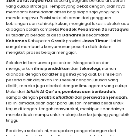
SMA Daruttaqwa FDS
secara geografis berada di daerah
yang cukup strategis. Tempat yang dekat dengan jalan raya
membantu kemudahan akses bagi siapa saja yang ingin
mendatanginya. Posisi sekolah aman dari gangguan
kebisingan dan kehirukpikukan, mengingat lokasi sekolah ada
di bagian dalam kompleks
Pondok Pesantren Daruttaqwa
III
, tepatnya berada di desa
Dahanrejo
kecamatan
Kebomas
Kabupaten
Gresik
provinsi
Jawa Timur
. Hal ini
sangat membantu kenyamanan peserta didik dalam
mengikuti proses belajar mengajar.
Sekolah ini bernuansa pesantren. Mengenalkan dan
mengajarkan
ilmu pendidikan
dan
teknologi
, namun
dilandasi dengan karakter
agama
yang kuat. Di sini selain
peserta didik diajarkan ilmu sesuai dengan jurusan yang
dipilih, mereka juga dibekali dengan ilmu agama yang cukup.
Mulai dari
tahsin
Al Qur’an
,
pembiasaan beribadah
,
sampai dengan
praktik
khutbah
dan
perawatan jenazah
.
Hal ini dimaksudkan agar para lulusan memiliki bekal untuk
terjun di tengah-tengah masyarakat, meskipun seandainya
mereka tidak mampu untuk melanjutkan ke jenjang yang lebih
tinggi.
Berdirinya sekolah ini, merupakan pengembangan dari