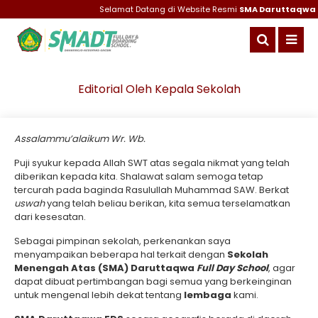
Selamat Datang di Website Resmi
SMA Daruttaqwa Gr
Editorial Oleh Kepala Sekolah
Assalammu’alaikum Wr. Wb.
Puji syukur kepada Allah SWT atas segala nikmat yang telah
diberikan kepada kita. Shalawat salam semoga tetap
tercurah pada baginda Rasulullah Muhammad SAW. Berkat
uswah
yang telah beliau berikan, kita semua terselamatkan
dari kesesatan.
Sebagai pimpinan sekolah, perkenankan saya
menyampaikan beberapa hal terkait dengan
Sekolah
Menengah Atas (SMA) Daruttaqwa
Full Day School
, agar
dapat dibuat pertimbangan bagi semua yang berkeinginan
untuk mengenal lebih dekat tentang
lembaga
kami.