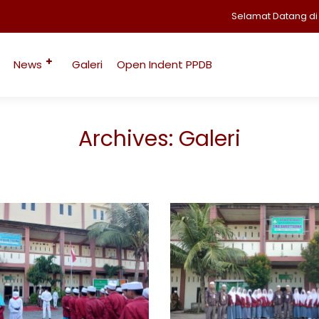
Selamat Datang di W
News
Galeri
Open Indent PPDB
Archives:
Galeri