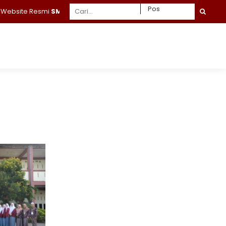
ebsite Resmi
SMA Daruttaqwa Gresik