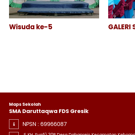
Wisuda ke-5
GALERI
Maps Sekolah
SMA Daruttaqwa FDS Gresik
NPSN :
69966087
Jl. KH. Syafi'i 30B Desa Dahanrejo Kecamatan Kebom