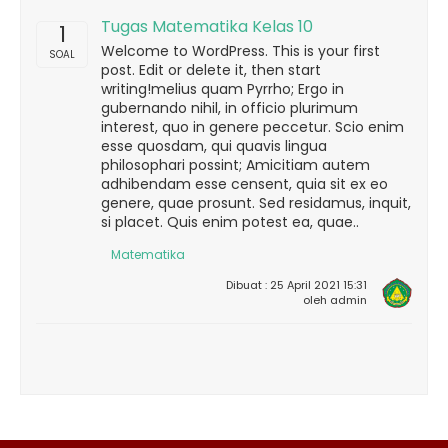
Tugas Matematika Kelas 10
1
Welcome to WordPress. This is your first
SOAL
post. Edit or delete it, then start
writing!melius quam Pyrrho; Ergo in
gubernando nihil, in officio plurimum
interest, quo in genere peccetur. Scio enim
esse quosdam, qui quavis lingua
philosophari possint; Amicitiam autem
adhibendam esse censent, quia sit ex eo
genere, quae prosunt. Sed residamus, inquit,
si placet. Quis enim potest ea, quae..
Matematika
Dibuat : 25 April 2021 15:31
oleh admin