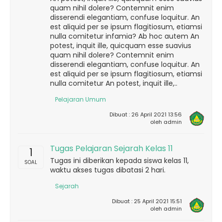
quam nihil dolere? Contemnit enim
disserendi elegantiam, confuse loquitur. An
est aliquid per se ipsum flagitiosum, etiamsi
nulla comitetur infamia? Ab hoc autem An
potest, inquit ille, quicquam esse suavius
quam nihil dolere? Contemnit enim
disserendi elegantiam, confuse loquitur. An
est aliquid per se ipsum flagitiosum, etiamsi
nulla comitetur An potest, inquit ille,..
Pelajaran Umum
Dibuat : 26 April 2021 13:56
oleh admin
Tugas Pelajaran Sejarah Kelas 11
1
Tugas ini diberikan kepada siswa kelas 11,
SOAL
waktu akses tugas dibatasi 2 hari.
Sejarah
Dibuat : 25 April 2021 15:51
oleh admin