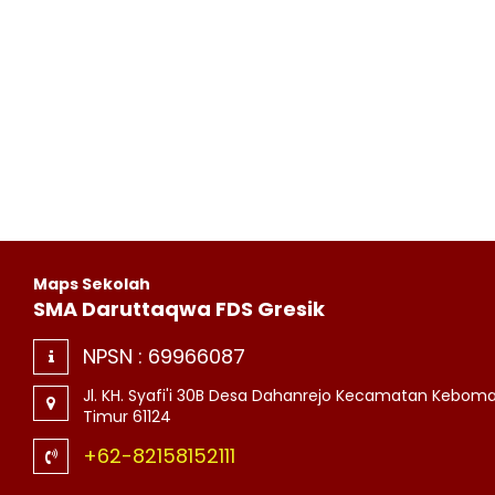
Maps Sekolah
SMA Daruttaqwa FDS Gresik
NPSN :
69966087
Jl. KH. Syafi'i 30B Desa Dahanrejo Kecamatan Kebom
Timur 61124
+62-82158152111