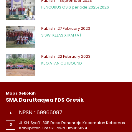
Publish : 1 September 2023
PENGURUS OSIS periode 2025/2026
Publish : 27 February 2023
SISWI KELAS X IKM (A)
Publish : 22 February 2023
KEGIATAN OUTBOUND
Maps Sekolah
SMA Daruttaqwa FDS Gresik
NPSN :
69966087
Jl. KH. Syafi'i 30B Desa Dahanrejo Kecamatan Kebomas
Kabupaten Gresik Jawa Timur 61124