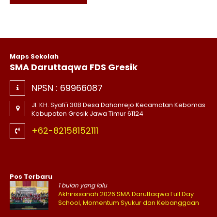
belajar mengajar. Proses peletakan
batu..
Maps Sekolah
SMA Daruttaqwa FDS Gresik
NPSN :
69966087
Jl. KH. Syafi'i 30B Desa Dahanrejo Kecamatan Kebomas
Kabupaten Gresik Jawa Timur 61124
+62-82158152111
Pos Terbaru
1 bulan yang lalu
Akhirissanah 2026 SMA Daruttaqwa Full Day
School, Momentum Syukur dan Kebanggaan