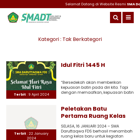
Selamat Datang di Website Resmi
SMA Da
Kategori : Tak Berkategori
Idul Fitri 1445 H
“Bersedekah akan memberikan
kepuasan batin pada diri kita. Tapi
dengan memaafkan, kepuasan batin
Terbit
: 9 April 2024
tersebut akan berlipat ganda.” SMA
Daruttaqwa FDS..
Peletakan Batu
Pertama Ruang Kelas
Baru
SELASA, 16 JANUARI 2024 – SMA
Daruttaqwa FDS berhasil menambah
Terbit
: 22 January
ruang kelas baru untuk kegiatan
2024