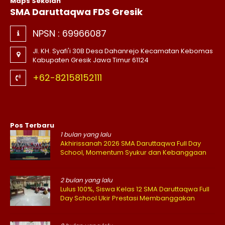
Maps Sekolah
SMA Daruttaqwa FDS Gresik
NPSN :
69966087
Jl. KH. Syafi'i 30B Desa Dahanrejo Kecamatan Kebomas
Kabupaten Gresik Jawa Timur 61124
+62-82158152111
Pos Terbaru
1 bulan yang lalu
Akhirissanah 2026 SMA Daruttaqwa Full Day
School, Momentum Syukur dan Kebanggaan
2 bulan yang lalu
Lulus 100%, Siswa Kelas 12 SMA Daruttaqwa Full
Day School Ukir Prestasi Membanggakan