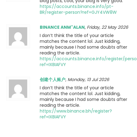
blog posts, cool, your blog is very good.
https://accounts.binance.info/pt-
BR/register-person?ref=GJY4VW8W
BINANCE ANM"ALAN
,
Friday, 22 May 2026
I don’t think the title of your article
matches the content lol. Just kidding,
mainly because I had some doubts after
reading the article.
https://accounts.binance.info/register/pers
ref=IXBIAFVY
创建个人账户
,
Monday, 13 Jul 2026
I don’t think the title of your article
matches the content lol. Just kidding,
mainly because I had some doubts after
reading the article.
https://www.binance.bh/register?
ref=IXBIAFVY