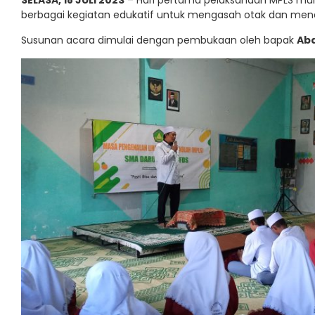
SELASA, 18 JULI 2023
– Hari pertama pelaksanaan MPLS mulai
berbagai kegiatan edukatif untuk mengasah otak dan me
Susunan acara dimulai dengan pembukaan oleh bapak
Abd