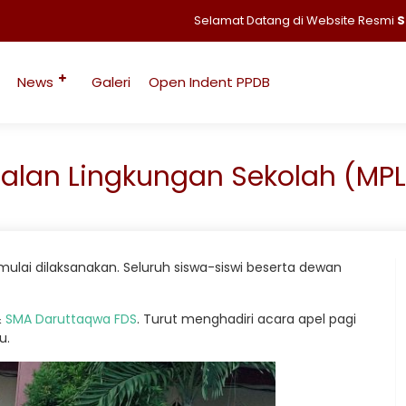
Selamat Datang di Website Resmi
SMA Darutt
News
Galeri
Open Indent PPDB
alan Lingkungan Sekolah (MPL
lai dilaksanakan. Seluruh siswa-siswi beserta dewan
&
SMA Daruttaqwa FDS
. Turut menghadiri acara apel pagi
u.