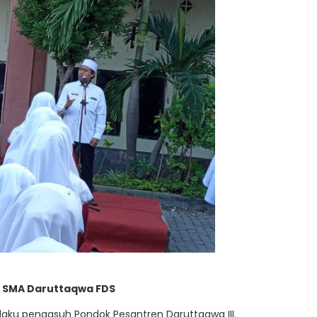
 SMA Daruttaqwa FDS
elaku pengasuh Pondok Pesantren Daruttaqwa III.