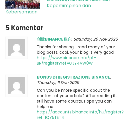
Kepemimpinan dan
Kebersamaan
5 Komentar
创建BINANCE账户
,
Saturday, 29 Nov 2025
Thanks for sharing. I read many of your
blog posts, cool, your blog is very good.
https://www.binance.info/pt-
BR/register?ref=GJY4VW8W
BONUS DI REGISTRAZIONE BINANCE
,
Thursday, 11 Dec 2025
Can you be more specific about the
content of your article? After reading it, I
still have some doubts. Hope you can
help me.
https://accounts.binance.info/hu/register?
ref=IQY5TET4