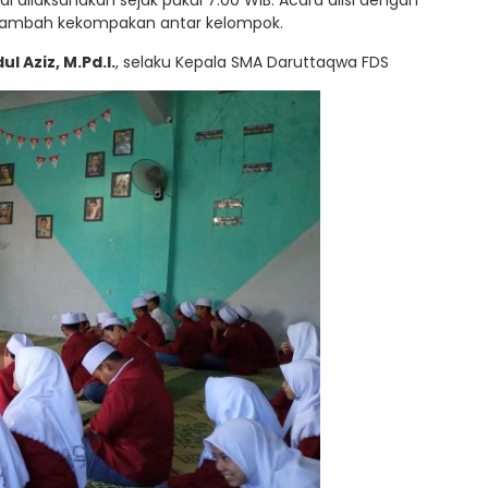
 dilaksanakan sejak pukul 7.00 WIB. Acara diisi dengan
nambah kekompakan antar kelompok.
ul Aziz, M.Pd.I.
, selaku Kepala SMA Daruttaqwa FDS