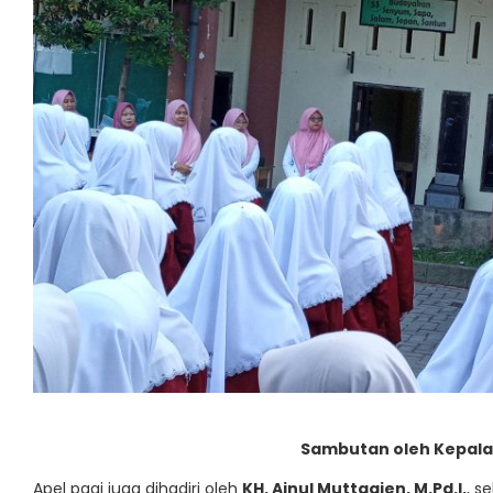
Sambutan oleh Kepala
Apel pagi juga dihadiri oleh
KH. Ainul Muttaqien, M.Pd.I.
, s