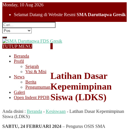
Monday, 10 Aug 2026
Selamat Datang di Website Resmi
SMA Daruttaqwa Gresik
TUTUP MENU
Beranda
Profil
Sejarah
Visi & Misi
Latihan Dasar
News
Berita
Kepemimpinan
Pengumuman
Galeri
Siswa (LDKS)
Open Indent PPDB
Anda disini :
Beranda
-
Kesiswaan
-
Latihan Dasar Kepemimpinan
Siswa (LDKS)
SABTU, 24 FEBRUARI 2024
– Pengurus OSIS SMA