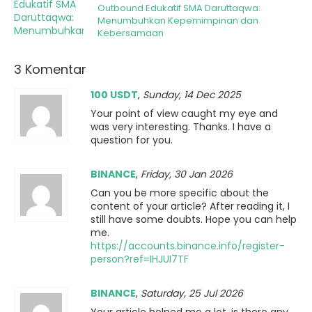
Outbound Edukatif SMA Daruttaqwa:
Menumbuhkan Kepemimpinan dan
Kebersamaan
3 Komentar
100 USDT
,
Sunday, 14 Dec 2025
Your point of view caught my eye and
was very interesting. Thanks. I have a
question for you.
BINANCE
,
Friday, 30 Jan 2026
Can you be more specific about the
content of your article? After reading it, I
still have some doubts. Hope you can help
me.
https://accounts.binance.info/register-
person?ref=IHJUI7TF
BINANCE
,
Saturday, 25 Jul 2026
Your article helped me a lot, is there any