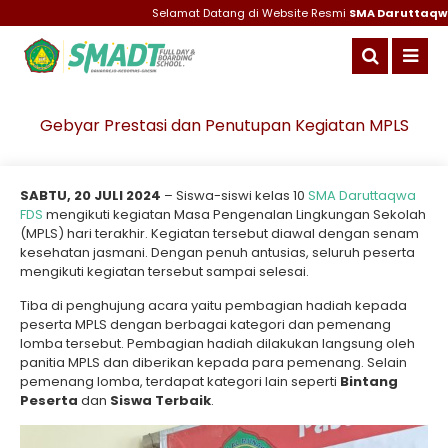
Selamat Datang di Website Resmi
SMA Daruttaqwa Gresik
Gebyar Prestasi dan Penutupan Kegiatan MPLS
SABTU, 20 JULI 2024
– Siswa-siswi kelas 10
SMA Daruttaqwa
FDS
mengikuti kegiatan Masa Pengenalan Lingkungan Sekolah
(MPLS) hari terakhir. Kegiatan tersebut diawal dengan senam
kesehatan jasmani. Dengan penuh antusias, seluruh peserta
mengikuti kegiatan tersebut sampai selesai.
Tiba di penghujung acara yaitu pembagian hadiah kepada
peserta MPLS dengan berbagai kategori dan pemenang
lomba tersebut. Pembagian hadiah dilakukan langsung oleh
panitia MPLS dan diberikan kepada para pemenang. Selain
pemenang lomba, terdapat kategori lain seperti
Bintang
Peserta
dan
Siswa Terbaik
.