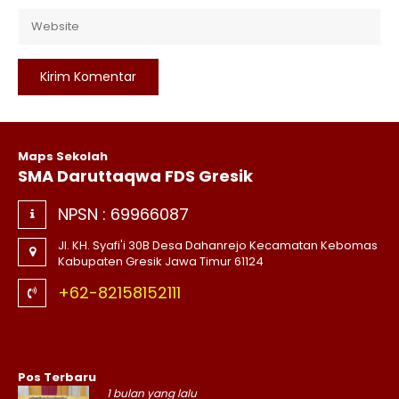
Maps Sekolah
SMA Daruttaqwa FDS Gresik
NPSN :
69966087
Jl. KH. Syafi'i 30B Desa Dahanrejo Kecamatan Kebomas
Kabupaten Gresik Jawa Timur 61124
+62-82158152111
Pos Terbaru
1 bulan yang lalu