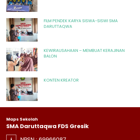
FILM PENDEK KARYA SISWA-SISWI SMA
DARUTTAQWA
KEWIRAUSAHAAN – MEMBUAT KERAJINAN
BALON
KONTEN KREATOR
Maps Sekolah
SMA Daruttaqwa FDS Gresik
NPSN :
69966087