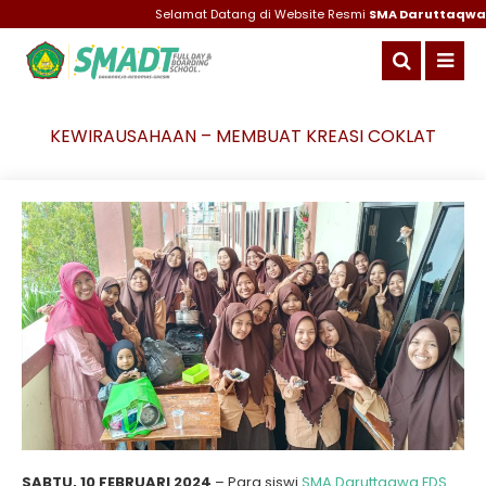
Selamat Datang di Website Resmi
SMA Daruttaqwa Gr
KEWIRAUSAHAAN – MEMBUAT KREASI COKLAT
SABTU, 10 FEBRUARI 2024
– Para siswi
SMA Daruttaqwa FDS